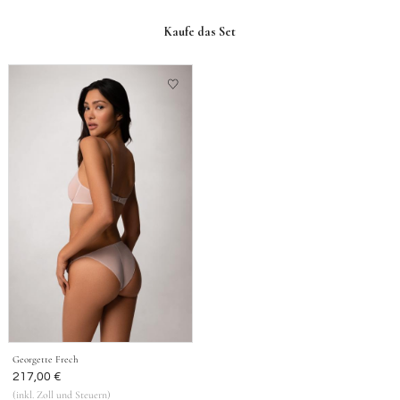
Kaufe das Set
Georgette Frech
Vorher
217,00 €
(inkl. Zoll und Steuern)