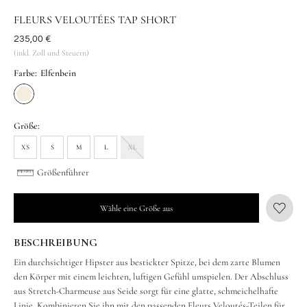
FLEURS VELOUTÉES TAP SHORT
Vorher
235,00 €
(inkl. Zoll und Steuern)
Farbe:
Elfenbein
Größe:
XS
S
M
L
XL
Größenführer
Wähle eine Größe aus
BESCHREIBUNG
Ein durchsichtiger Hipster aus bestickter Spitze, bei dem zarte Blumen
den Körper mit einem leichten, luftigen Gefühl umspielen. Der Abschluss
aus Stretch-Charmeuse aus Seide sorgt für eine glatte, schmeichelhafte
Linie. Kombinieren Sie ihn mit den passenden Fleurs Veloutés-Teilen für